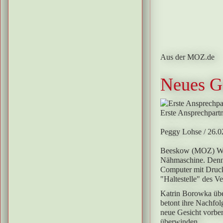
Aus der MOZ.de
Neues Ge
Erste Ansprechpart
Peggy Lohse
/ 26.
Beeskow (MOZ)
W
Nähmaschine. Denn 
Computer mit Drucke
"Haltestelle" des V
Katrin Borowka über
betont ihre Nachfolg
neue Gesicht vorber
überwinden.