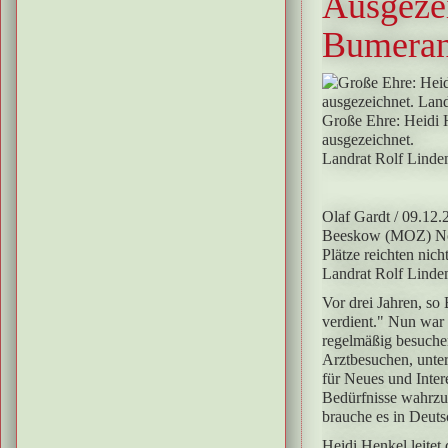
Ausgeze
Bumerang
Große Ehre: Heidi 
ausgezeichnet.
Landrat Rolf Linde
Olaf Gardt
/ 09.12.
Beeskow (MOZ)
N
Plätze reichten ni
Landrat Rolf Lindem
Vor drei Jahren, so
verdient." Nun war 
regelmäßig besuchen
Arztbesuchen, unter
für Neues und Inte
Bedürfnisse wahrzu
brauche es in Deuts
Heidi Henkel leitet 