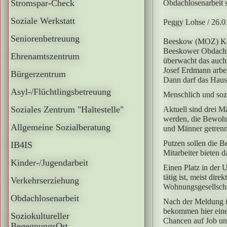
Stromspar-Check
Obdachlosenarbeit 
Soziale Werkstatt
Peggy Lohse
/ 26.
Seniorenbetreuung
Beeskow (MOZ)
Ke
Beeskower Obdachlos
Ehrenamtszentrum
überwacht das auch 
Josef Erdmann arbeit
Bürgerzentrum
Dann darf das Haus
Asyl-/Flüchtlingsbetreuung
Menschlich und soz
Soziales Zentrum "Haltestelle"
Aktuell sind drei M
werden, die Bewohn
Allgemeine Sozialberatung
und Männer getrennt
Putzen sollen die B
IB4IS
Mitarbeiter bieten 
Kinder-/Jugendarbeit
Einen Platz in der 
tätig ist, meist di
Verkehrserziehung
Wohnungsgesellscha
Obdachlosenarbeit
Nach der Meldung is
bekommen hier einen
Soziokultureller
Chancen auf Job u
BegegnungsOrt