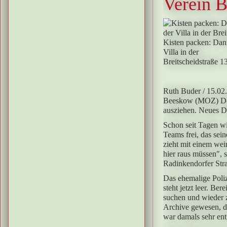
Verein B
Kisten packen: Dan
Villa in der
Breitscheidstraße 1
Ruth Buder
/ 15.02
Beeskow (MOZ)
D
ausziehen. Neues Dom
Schon seit Tagen wi
Teams frei, das sei
zieht mit einem wei
hier raus müssen", 
Radinkendorfer Stra
Das ehemalige Poli
steht jetzt leer. Be
suchen und wieder z
Archive gewesen, di
war damals sehr en