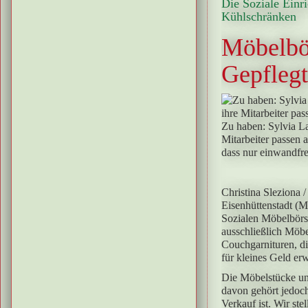
Die Soziale Einr
Kühlschränken
Möbelbö
Gepflegt
Zu haben: Sylvia La
Mitarbeiter passen a
dass nur einwandfre
Christina Sleziona
/
Eisenhüttenstadt 
Sozialen Möbelbörse
ausschließlich Möbe
Couchgarnituren, d
für kleines Geld e
Die Möbelstücke und
davon gehört jedoch
Verkauf ist. Wir st