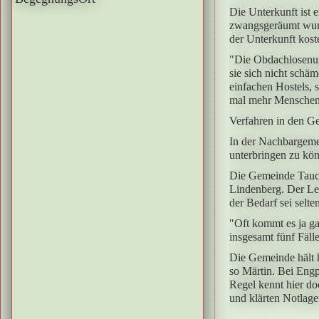
Die Unterkunft ist
zwangsgeräumt wurd
der Unterkunft kost
"Die Obdachlosenunt
sie sich nicht schäm
einfachen Hostels, 
mal mehr Menschen l
Verfahren in den G
In der Nachbargeme
unterbringen zu kön
Die Gemeinde Tauch
Lindenberg. Der Lee
der Bedarf sei selt
"Oft kommt es ja g
insgesamt fünf Fäll
Die Gemeinde hält 
so Märtin. Bei Engp
Regel kennt hier do
und klärten Notlage