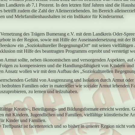
m Landkreis ab 7,1 Prozent. In den letzten fünf Jahren sind die Haus
ies betrifft zudem die Zahl der Alleinerziehenden. Im Bereich alleinerz
en und Mehrfamilienhaushalten ist ein Indikator für Kinderarmut.
 Vernetzung des Trägers Bumerang e.V. mit dem Landkreis Oder-Spree 
gebote in der Region, sowie mit Hilfe der Auseinandersetzung mit der
 Beeskow ein „Soziokultureller BegegnungsOrt“ mit seinen vielfältigen
klusion mit Hilfe des beantragten Programms erprobt und verstetigt w
 Armut sollte, neben ökonomischen und versorgenden Aspekten, auf die
Folgen zu kompensieren und die Handlungsfähigkeit von Kindern und Fa
rten Ansatz wollen wir mit dem Aufbau des „Soziokulturellen Begegnu
orherrschenden Gefühl von Ausgrenzung und Isolation durch Armut oder
bedrohten Familien oder in materieller wie sozialer Armut lebenden F
auszuprobieren, zu lernen und teilzuhaben.
lfältige Kreativ-, Beteiligungs- und Bildungsformate erreicht werden. G
en mit Kindern, Jugendlichen und Familien, vielfältige künstlerisch
für Kinder und Familien.
 Treffpunkt ist facettenreich und so bisher in unserer Region nicht vor