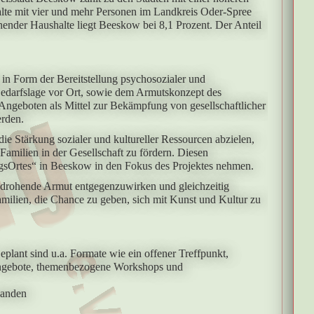
halte mit vier und mehr Personen im Landkreis Oder-Spree
iehender Haushalte liegt Beeskow bei 8,1 Prozent. Der Anteil
in Form der Bereitstellung psychosozialer und
 Bedarfslage vor Ort, sowie dem Armutskonzept des
 Angeboten als Mittel zur Bekämpfung von gesellschaftlicher
erden.
 Stärkung sozialer und kultureller Ressourcen abzielen,
milien in der Gesellschaft zu fördern. Diesen
ngsOrtes“ in Beeskow in den Fokus des Projektes nehmen.
 drohende Armut entgegenzuwirken und gleichzeitig
amilien, die Chance zu geben, sich mit Kunst und Kultur zu
eplant sind u.a. Formate wie ein offener Treffpunkt,
e Angebote, themenbezogene Workshops und
handen