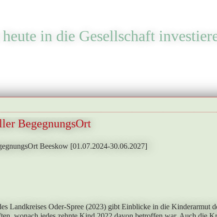
heute in die Gesellschaft investier
ller BegegnungsOrt
egegnungsOrt Beeskow [01.07.2024-30.06.2027]
es Landkreises Oder-Spree (2023) gibt Einblicke in die Kinderarmut de
ten, wonach jedes zehnte Kind 2022 davon betroffen war. Auch die Kre