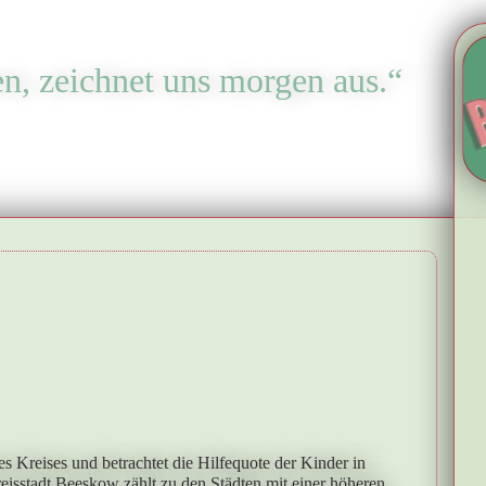
en, zeichnet uns morgen aus.“
s Kreises und betrachtet die Hilfequote der Kinder in
isstadt Beeskow zählt zu den Städten mit einer höheren