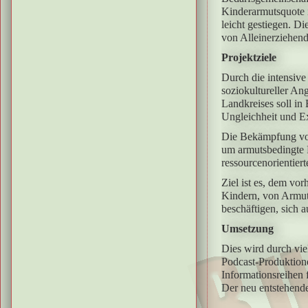
Kinderarmutsquote i
leicht gestiegen. D
von Alleinerziehend
Projektziele
Durch die intensive
soziokultureller An
Landkreises soll in
Ungleichheit und Ex
Die Bekämpfung von
um armutsbedingte 
ressourcenorientie
Ziel ist es, dem v
Kindern, von Armut 
beschäftigen, sich 
Umsetzung
Dies wird durch vie
Podcast-Produktion
Informationsreihen 
Der neu entstehende