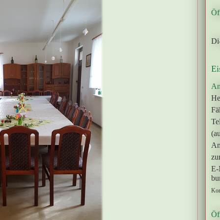
Öf
Di
Ei
An
He
Fä
Te
(a
An
zu
E-
bu
Kon
Öf