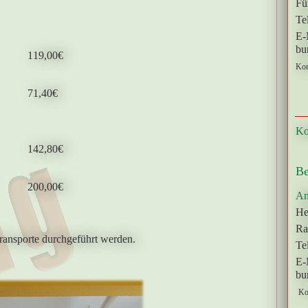
Fü
Te
E-
bu
119,00€
Kon
71,40€
Ko
142,80€
B
200,00€
An
He
Ra
ansporte durchgeführt werden.
Te
E-
bu
Ko