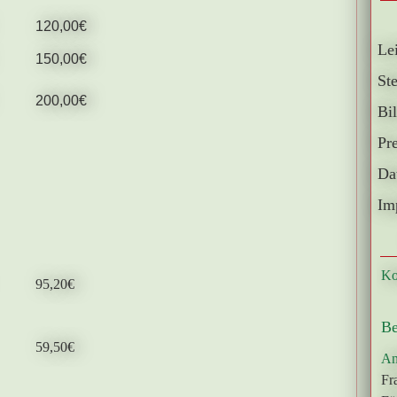
120,00€
Lei
150,00€
St
200,00€
Bil
Pr
Da
Im
Ko
95,20€
B
59,50€
An
Fr