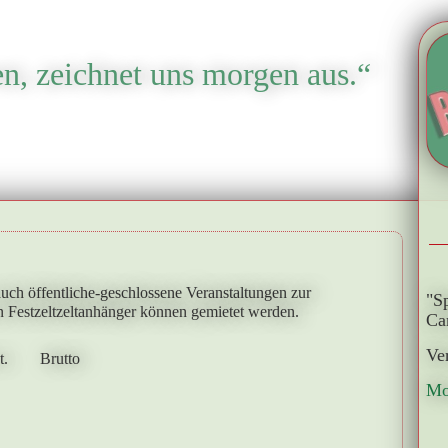
en, zeichnet uns morgen aus.“
auch öffentliche-geschlossene Veranstaltungen zur
"S
 Festzeltzeltanhänger können gemietet werden.
Ca
Ve
.
Brutto
Mo