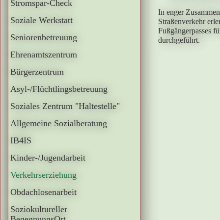
Stromspar-Check
In enger Zusammenar
Soziale Werkstatt
Straßenverkehr erle
Fußgängerpasses fü
Seniorenbetreuung
durchgeführt.
Ehrenamtszentrum
Bürgerzentrum
Asyl-/Flüchtlingsbetreuung
Soziales Zentrum "Haltestelle"
Allgemeine Sozialberatung
IB4IS
Kinder-/Jugendarbeit
Verkehrserziehung
Obdachlosenarbeit
Soziokultureller
BegegnungsOrt