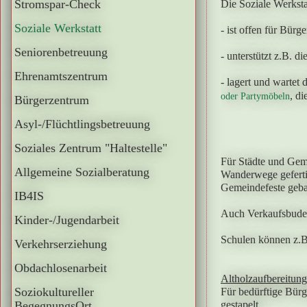
Stromspar-Check
Die Soziale Werksta
Soziale Werkstatt
- ist offen für Bürg
Seniorenbetreuung
- unterstützt z.B.
Ehrenamtszentrum
- lagert und wartet
, d
oder Partymöbeln
Bürgerzentrum
Asyl-/Flüchtlingsbetreuung
Soziales Zentrum "Haltestelle"
Für Städte und Gem
Allgemeine Sozialberatung
Wanderwege geferti
Gemeindefeste geba
IB4IS
Auch Verkaufsbuden 
Kinder-/Jugendarbeit
Schulen können z.B
Verkehrserziehung
Obdachlosenarbeit
Altholzaufbereitung
Soziokultureller
Für bedürftige Bürg
BegegnungsOrt
gestapelt.